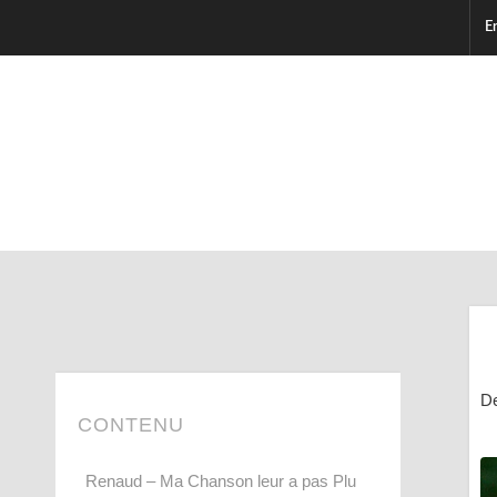
E
De
CONTENU
Renaud – Ma Chanson leur a pas Plu