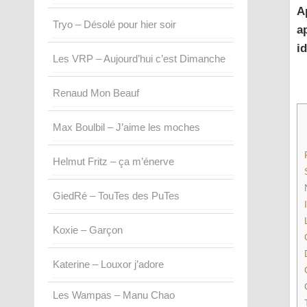
A
Tryo – Désolé pour hier soir
a
i
Les VRP – Aujourd’hui c’est Dimanche
Renaud Mon Beauf
Max Boulbil – J’aime les moches
Helmut Fritz – ça m’énerve
GiedRé – TouTes des PuTes
Koxie – Garçon
Katerine – Louxor j’adore
Les Wampas – Manu Chao