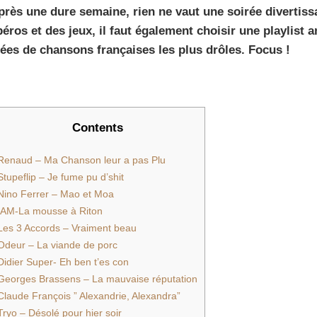
près une dure semaine, rien ne vaut une soirée divertiss
péros et des jeux, il faut également choisir une playlist
dées de chansons françaises les plus drôles. Focus !
Contents
Renaud – Ma Chanson leur a pas Plu
Stupeflip – Je fume pu d’shit
Nino Ferrer – Mao et Moa
IAM-La mousse à Riton
Les 3 Accords – Vraiment beau
Odeur – La viande de porc
Didier Super- Eh ben t’es con
Georges Brassens – La mauvaise réputation
Claude François ” Alexandrie, Alexandra”
Tryo – Désolé pour hier soir