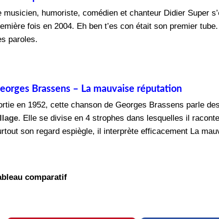
e musicien, humoriste, comédien et chanteur Didier Super s’es
remière fois en 2004. Eh ben t’es con était son premier tube
es paroles.
eorges Brassens – La mauvaise réputation
ortie en 1952, cette chanson de Georges Brassens parle de
illage
. Elle se divise en 4 strophes dans lesquelles il racont
urtout son regard espiègle, il interprète efficacement La mau
ableau comparatif