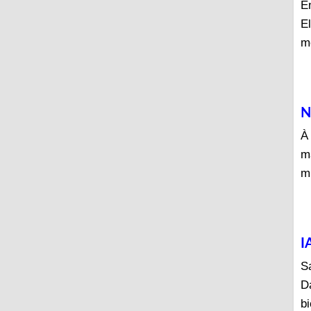
En
El
m
N
À
m
m
I
S
D
bi