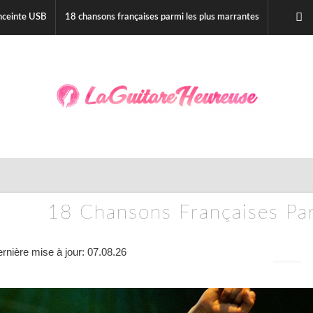
nceinte USB
18 chansons françaises parmi les plus marrantes
18 Chansons Françaises Par
rnière mise à jour: 07.08.26