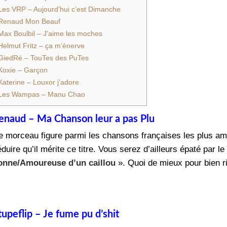
Les VRP – Aujourd’hui c’est Dimanche
Renaud Mon Beauf
Max Boulbil – J’aime les moches
Helmut Fritz – ça m’énerve
GiedRé – TouTes des PuTes
Koxie – Garçon
Katerine – Louxor j’adore
Les Wampas – Manu Chao
enaud – Ma Chanson leur a pas Plu
e morceau figure parmi les chansons françaises les plus amu
duire qu’il mérite ce titre. Vous serez d’ailleurs épaté par l
onne/Amoureuse d’un caillou
». Quoi de mieux pour bien r
tupeflip – Je fume pu d’shit