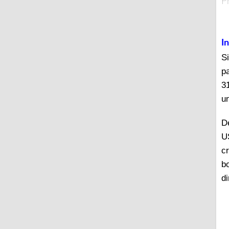
P
I
S
p
3
u
D
U
c
b
di