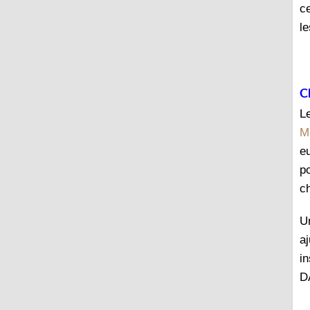
c
le
C
L
M
e
p
c
U
a
in
D