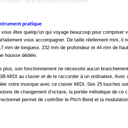
rincipales Caractéristiques Expliquées
nstrument pratique
i vous êtes quelqu’un qui voyage beaucoup pour composer vot
arfaitement vous accompagner. De taille réellement mini, il 
17 mm de longueur, 232 mm de profondeur et 44 mm de hauteu
ne housse dédiée.
e plus, son fonctionnement ne nécessite aucun branchement à 
SB-MIDI au clavier et de le raccorder à un ordinateur. Avec 
réer votre musique avec ce clavier MIDI. Ses 25 touches son
outons de changement d’octave, la portée mélodique de ce cl
rectionnel permet de contrôler le Pitch Bend et la modulation