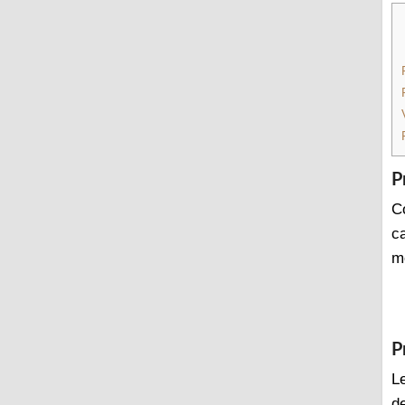
P
C
ca
m
P
Le
d