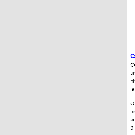
C
C
un
ni
l
Ou
i
a
9