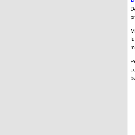
D
D
p
M
lu
m
P
c
b