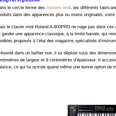
esign et ergonomie
ans le cercle fermé des
claviers midi
, les différents fabric
roduits dans des apparences plus ou moins originales, voire
ais le clavier midi Roland A-800PRO ne nage pas dans ces 
i garder une apparence classique, à la limite banale, qui re
odèles proposés à l’étal des magasins spécialisés d’instru
résenté dans un boîtier noir, il se déploie sous des dimensi
entimètres de largeur et 9 centimètres d’épaisseur. Il accus
alance, ce qui lui octroie quand même une bonne option de tr