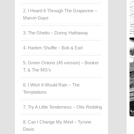
2. I Heard It Through The Grapevine –
Marvin Gaye
3. The Ghetto – Donny Hathaway
4. Harlem Shuffle – Bob & Earl
5. Green Onions (45 version) – Booker
T. & The MG’s
6. I Wish It Would Rain – The
Temptations
7. Try A Little Tenderness – Otis Redding
8. Can I Change My Mind – Tyrone
Davis