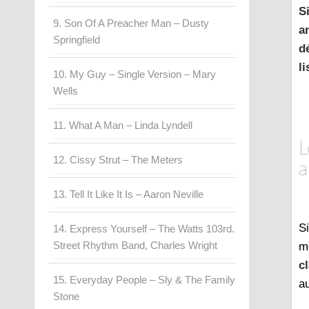
S
9. Son Of A Preacher Man – Dusty
a
Springfield
d
l
10. My Guy – Single Version – Mary
Wells
11. What A Man – Linda Lyndell
L
12. Cissy Strut – The Meters
a
13. Tell It Like It Is – Aaron Neville
S
14. Express Yourself – The Watts 103rd.
Street Rhythm Band, Charles Wright
m
c
15. Everyday People – Sly & The Family
a
Stone