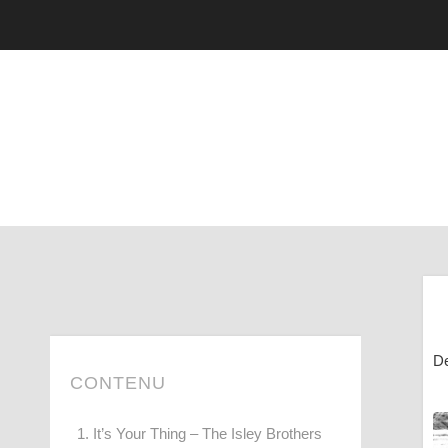
De
CONTENU
1. It’s Your Thing – The Isley Brothers