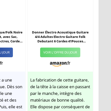
que/Folk Noire
Donner Électro Acoustique Guitare
, avec Sac,
4/4 Adultes Electro Guitare Folk
ectres, Cordes
Debutant 6 Cordes 41Pouces
Support pour
Cutaway avec Housse Tuner Capo
", Matte)
(DAG-1CE)
U JOUR
VOIR L'OFFRE DU JOUR
z a une
La fabrication de cette guitare,
que. Dès son
de la tête à la caisse en passant
èle une
par le manche, intègre des
té et des
matériaux de bonne qualité.
uis, elle est
Elle dispose par conséquent de