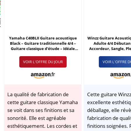
SION
IX
Yamaha C40BLII Guitare acoustique
Winzz Guitare Acousti
Black – Guitare traditionnelle 4/4 –
Adulte 4/4 Débutant
Guitare classique d'étude – Idéale
Accordeur, Sangle, Pl
pour débutants
Supplémentaires et 
Guitare (Taille 41
VOIR L'OFFRE DU JOUR
VOIR L'OFFRE D
La qualité de fabrication de
Cette guitare Winz
cette guitare classique Yamaha
excellente esthéti
se voit dans ses finitions et sa
déballage, elle rév
sonorité. Elle est agréable
fabrication de quali
esthétiquement. Les cordes et
finitions soignées. P