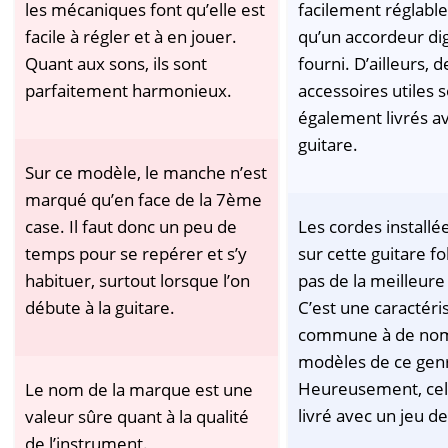
les mécaniques font qu’elle est
facilement réglable
facile à régler et à en jouer.
qu’un accordeur dig
Quant aux sons, ils sont
fourni. D’ailleurs,
parfaitement harmonieux.
accessoires utiles 
également livrés av
guitare.
Sur ce modèle, le manche n’est
marqué qu’en face de la 7ème
case. Il faut donc un peu de
Les cordes installée
temps pour se repérer et s’y
sur cette guitare fo
habituer, surtout lorsque l’on
pas de la meilleure 
débute à la guitare.
C’est une caractéri
commune à de no
modèles de ce gen
Heureusement, celu
Le nom de la marque est une
livré avec un jeu d
valeur sûre quant à la qualité
de l’instrument.