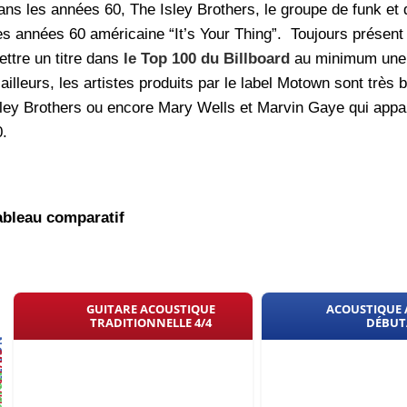
ans les années 60, The Isley Brothers, le groupe de funk e
es années 60 américaine “It’s Your Thing”. Toujours présent d
ettre un titre dans
le Top 100 du Billboard
au minimum une 
’ailleurs, les artistes produits par le label Motown sont tr
sley Brothers ou encore Mary Wells et Marvin Gaye qui app
0.
ableau comparatif
GUITARE ACOUSTIQUE
ACOUSTIQUE 
TRADITIONNELLE 4/4
DÉBUT
BON
VAIS