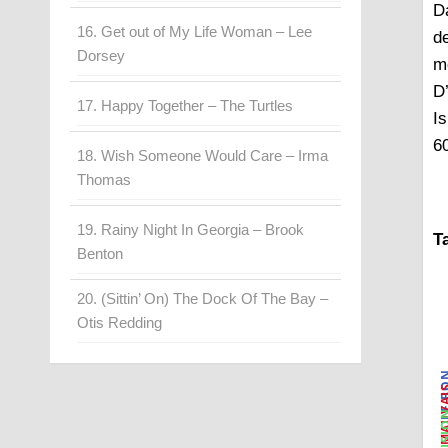
D
16. Get out of My Life Woman – Lee
d
Dorsey
m
D
17. Happy Together – The Turtles
I
6
18. Wish Someone Would Care – Irma
Thomas
19. Rainy Night In Georgia – Brook
T
Benton
20. (Sittin’ On) The Dock Of The Bay –
Otis Redding
LE 
LE MAU