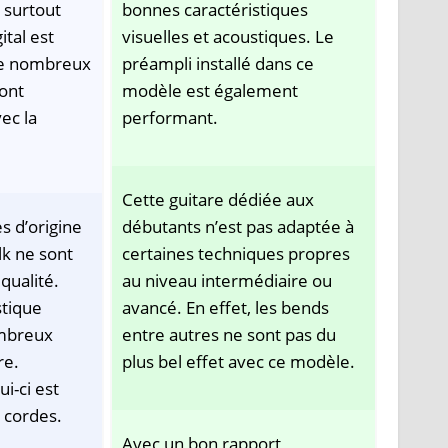
 surtout
bonnes caractéristiques
ital est
visuelles et acoustiques. Le
 de nombreux
préampli installé dans ce
sont
modèle est également
ec la
performant.
Cette guitare dédiée aux
s d’origine
débutants n’est pas adaptée à
lk ne sont
certaines techniques propres
qualité.
au niveau intermédiaire ou
stique
avancé. En effet, les bends
mbreux
entre autres ne sont pas du
re.
plus bel effet avec ce modèle.
i-ci est
e cordes.
Avec un bon rapport