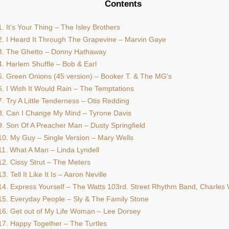
Contents
1. It’s Your Thing – The Isley Brothers
2. I Heard It Through The Grapevine – Marvin Gaye
3. The Ghetto – Donny Hathaway
4. Harlem Shuffle – Bob & Earl
5. Green Onions (45 version) – Booker T. & The MG’s
6. I Wish It Would Rain – The Temptations
7. Try A Little Tenderness – Otis Redding
8. Can I Change My Mind – Tyrone Davis
9. Son Of A Preacher Man – Dusty Springfield
10. My Guy – Single Version – Mary Wells
11. What A Man – Linda Lyndell
12. Cissy Strut – The Meters
13. Tell It Like It Is – Aaron Neville
14. Express Yourself – The Watts 103rd. Street Rhythm Band, Charles 
15. Everyday People – Sly & The Family Stone
16. Get out of My Life Woman – Lee Dorsey
17. Happy Together – The Turtles