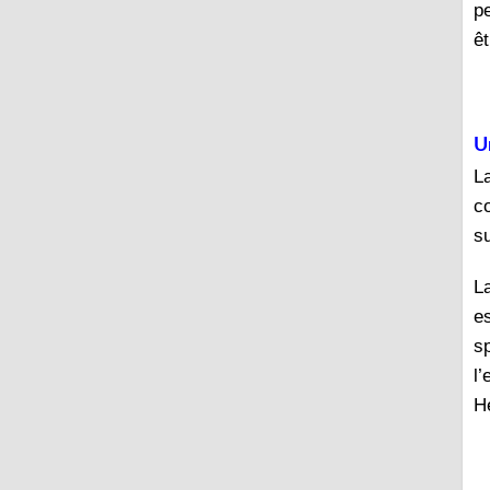
p
ê
U
La
c
su
L
e
s
l
H