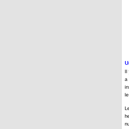
U
I
a 
in
le
L
h
n