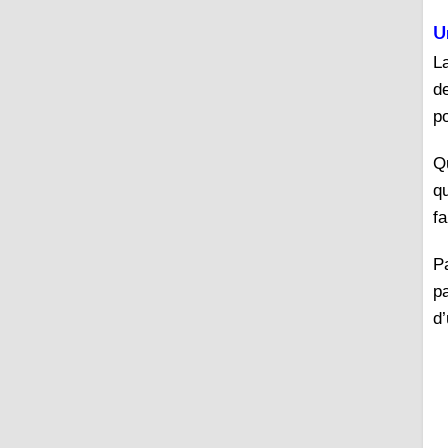
U
L
d
p
Q
qu
fa
Pa
p
d