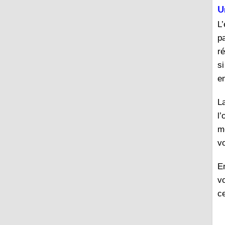
U
L
pa
r
si
e
La
l’
m
vo
E
v
c