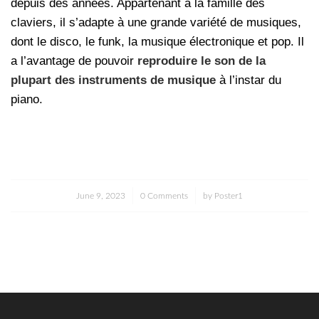
depuis des années. Appartenant à la famille des
claviers, il s’adapte à une grande variété de musiques,
dont le disco, le funk, la musique électronique et pop. Il
a l’avantage de pouvoir
reproduire le son de la
plupart des instruments de musique
à l’instar du
piano.
/
/
June 9, 2023
0 Comments
by
Poster1