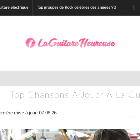
itare électrique
Top groupes de Rock célèbres des années 90
Top Chansons À Jouer À La Gu
rnière mise à jour: 07.08.26