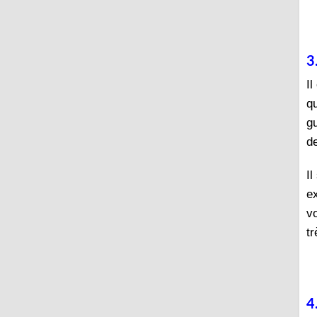
3
I
q
g
de
Il
e
v
tr
4