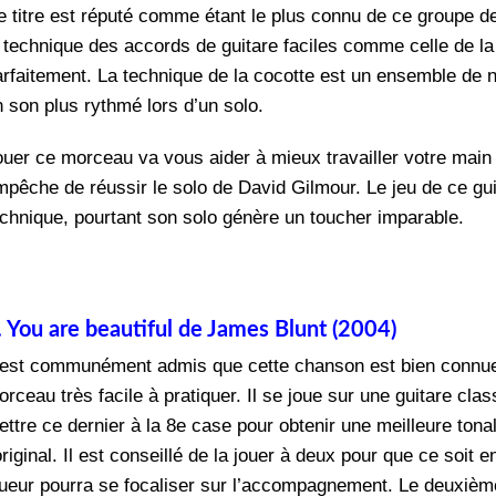
e titre est réputé comme étant le plus connu de ce groupe de 
a technique des accords de guitare faciles comme celle de l
arfaitement. La technique de la cocotte est un ensemble de 
n son plus rythmé lors d’un solo.
ouer ce morceau va vous aider à mieux travailler votre main 
mpêche de réussir le solo de David Gilmour. Le jeu de ce gui
echnique, pourtant son solo génère un toucher imparable.
. You are beautiful de James Blunt (2004)
l est communément admis que cette chanson est bien connue d
rceau très facile à pratiquer. Il se joue sur une guitare cla
ttre ce dernier à la 8
e
case pour obtenir une meilleure tona
original. Il est conseillé de la jouer à deux pour que ce soit
oueur pourra se focaliser sur l’accompagnement. Le deuxième 