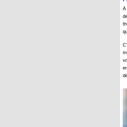
À 
d
t
qu
C
m
v
e
de