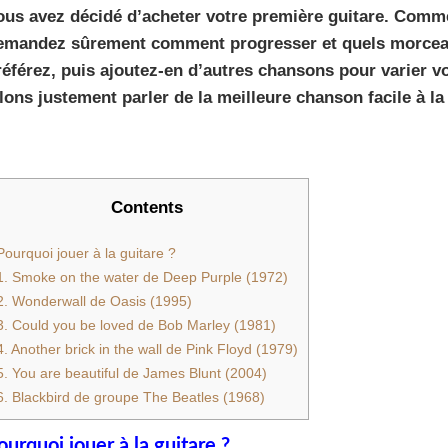
ous avez décidé d’acheter votre première guitare. Comm
emandez sûrement comment progresser et quels morcea
référez, puis ajoutez-en d’autres chansons pour varier v
llons justement parler de la meilleure chanson facile à la
Contents
Pourquoi jouer à la guitare ?
1. Smoke on the water de Deep Purple (1972)
2. Wonderwall de Oasis (1995)
3. Could you be loved de Bob Marley (1981)
4. Another brick in the wall de Pink Floyd (1979)
5. You are beautiful de James Blunt (2004)
6. Blackbird de groupe The Beatles (1968)
ourquoi jouer à la guitare ?