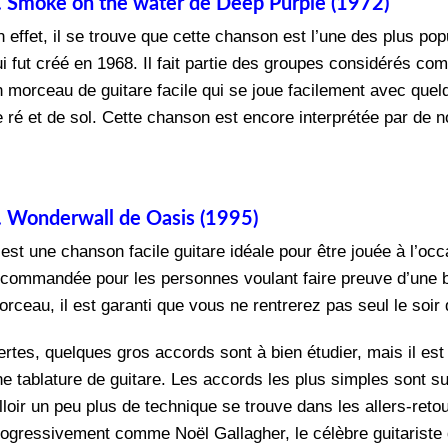
. Smoke on the water de Deep Purple (1972)
n effet, il se trouve que cette chanson est l’une des plus po
ui fut créé en 1968. Il fait partie des groupes considérés c
n morceau de guitare facile qui se joue facilement avec qu
e ré et de sol. Cette chanson est encore interprétée par de
. Wonderwall de Oasis (1995)
est une chanson facile guitare idéale pour être jouée à l’occ
ecommandée pour les personnes voulant faire preuve d’une b
rceau, il est garanti que vous ne rentrerez pas seul le soir d
ertes, quelques gros accords sont à bien étudier, mais il es
e tablature de guitare. Les accords les plus simples sont sur
lloir un peu plus de technique se trouve dans les allers-retou
rogressivement comme Noël Gallagher, le célèbre guitariste