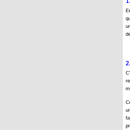
1
E
q
u
d
2
C’
r
mo
C
un
fa
p