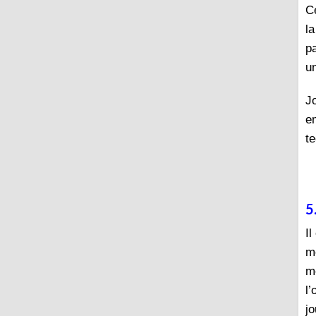
C
l
p
u
J
e
t
5
I
mo
me
l’
j