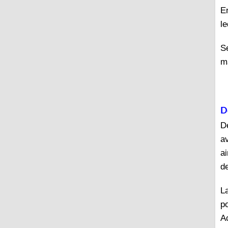
E
le
S
ma
D
De
a
ai
d
La
p
A