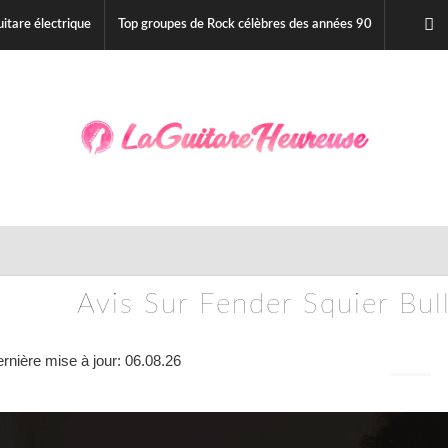
itare électrique
Top groupes de Rock célèbres des années 90
Avis Sur Fender Squier Bull
rnière mise à jour: 06.08.26